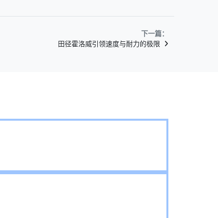
下一篇：
田径霍洛威引领速度与耐力的极限