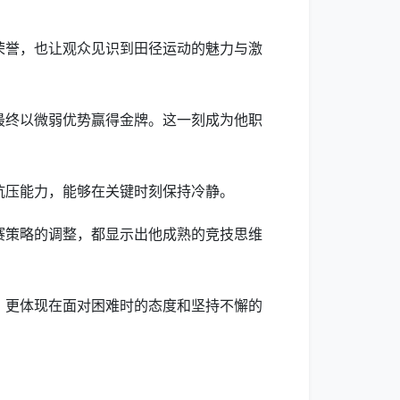
荣誉，也让观众见识到田径运动的魅力与激
最终以微弱优势赢得金牌。这一刻成为他职
抗压能力，能够在关键时刻保持冷静。
赛策略的调整，都显示出他成熟的竞技思维
，更体现在面对困难时的态度和坚持不懈的