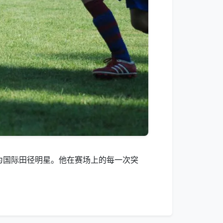
为国际田径明星。他在赛场上的每一次突