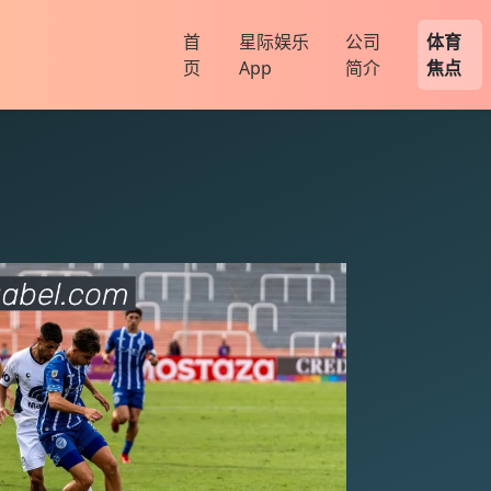
首
星际娱乐
公司
体育
页
App
简介
焦点