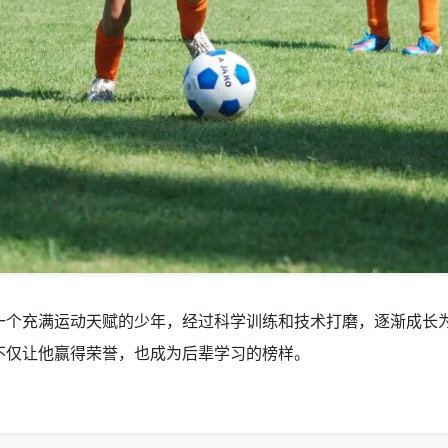
一个充满运动天赋的少年，经过科学训练和技术打磨，逐渐成长
不仅让他赢得荣誉，也成为后辈学习的榜样。