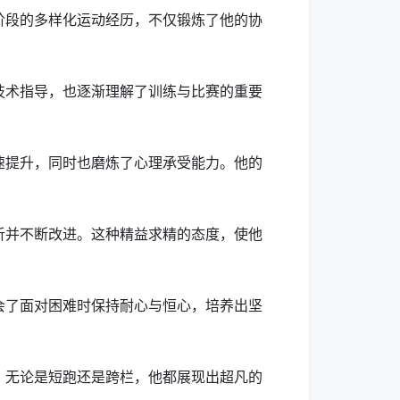
阶段的多样化运动经历，不仅锻炼了他的协
技术指导，也逐渐理解了训练与比赛的重要
速提升，同时也磨炼了心理承受能力。他的
析并不断改进。这种精益求精的态度，使他
会了面对困难时保持耐心与恒心，培养出坚
，无论是短跑还是跨栏，他都展现出超凡的