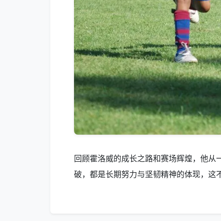
回顾霍洛威的成长之路和赛场辉煌，他从
破，都是长期努力与坚韧精神的体现，这