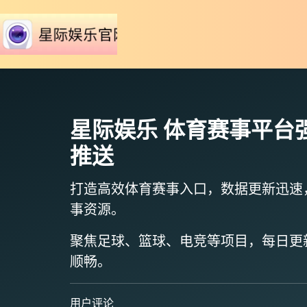
星际娱乐
体育赛事平台
推送
打造高效体育赛事入口，数据更新迅速
事资源。
聚焦足球、篮球、电竞等项目，
每日更
顺畅。
用户评论