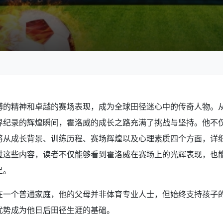
搏的精神和卓越的赛场表现，成为全球田径迷心中的传奇人物。
界纪录的辉煌瞬间，霍洛威的成长之路充满了挑战与坚持。他不
将从成长背景、训练历程、赛场辉煌以及心理素质四个方面，详
过这些内容，读者不仅能够看到霍洛威在赛场上的光辉表现，也
星。
在一个普通家庭，他的父母并非体育专业人士，但始终支持孩子
优势成为他日后田径生涯的基础。